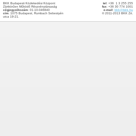
BKK Budapesti Közlekedési Központ
tel
: +36 1 3 255 255
Zártkörűen Működő Részvénytársaság
fax
: +36 30 774 1001
cégjegyzékszám
: 01-10-046840
e-mail
:
bkk@bkk.hu
cím
: 1075 Budapest, Rumbach Sebestyén
© 2011-2013 BKK Zrt.
utca 19-21.