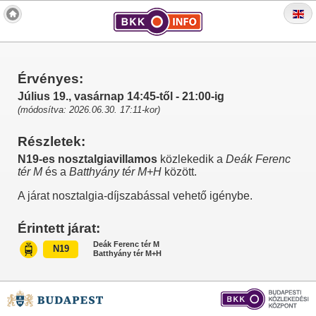
Érvényes:
Július 19., vasárnap 14:45-től - 21:00-ig
(módosítva: 2026.06.30. 17:11-kor)
Részletek:
N19-es nosztalgiavillamos
közlekedik a
Deák Ferenc
tér M
és a
Batthyány tér M+H
között.
A járat nosztalgia-díjszabással vehető igénybe.
Érintett járat:
Deák Ferenc tér M
N19
Batthyány tér M+H