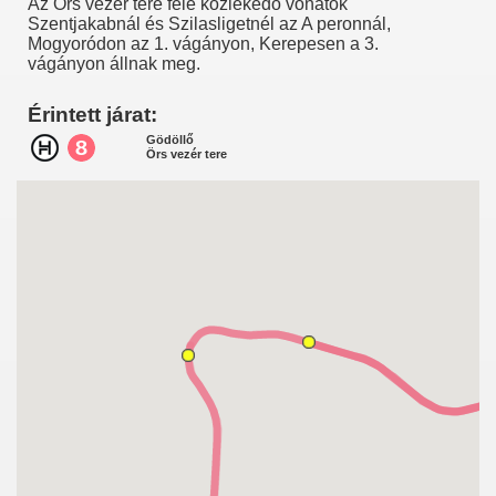
Az Örs vezér tere felé közlekedő vonatok
Szentjakabnál és Szilasligetnél az A peronnál,
Mogyoródon az 1. vágányon, Kerepesen a 3.
vágányon állnak meg.
Érintett járat:
Gödöllő
Örs vezér tere