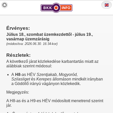
Érvényes:
Július 18., szombat üzemkezdettől - július 19.,
vasárnap üzemzárásig
(módosítva: 2026.06.30. 16:34-kor)
Részletek:
A következő járat közlekedése karbantartás miatt az
alábbiak szerint módosul:
A
H8
-as HÉV
Szentjakab, Mogyoród,
Szilasliget
és
Kerepes
állomáson mindkét irányban
a Gödöllő irányú vágányon közlekedik.
Megjegyzés:
A H8-as és a H9-es HÉV módosított menetrend szerint
jár.