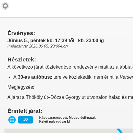
Érvényes:
Június 5., péntek kb. 17:39-től - kb. 23:00-ig
(módosítva: 2026.06.05. 23:00-kor)
Részletek:
A következő járat közlekedése rendezvény miatt az alábbiak
A
30-as autóbusz
terelve közlekedik, nem érinti a
Verse
Megjegyzés:
A járat a Thököly út–Dózsa György út útvonalon halad és m
Érintett járat:
Káposztásmegyer, Mogyoródi-patak
30
Keleti pályaudvar M