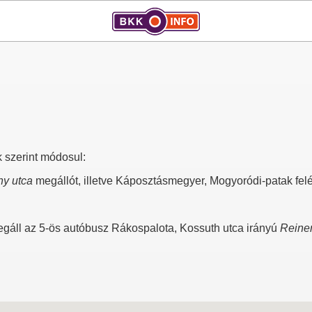
 szerint módosul:
ny utca
megállót, illetve Káposztásmegyer, Mogyoródi-patak fel
egáll az 5-ös autóbusz Rákospalota, Kossuth utca irányú
Reiner