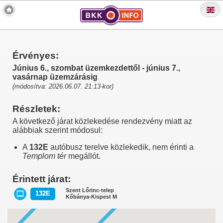
Érvényes:
Június 6., szombat üzemkezdettől - június 7.,
vasárnap üzemzárásig
(módosítva: 2026.06.07. 21:13-kor)
Részletek:
A következő járat közlekedése rendezvény miatt az
alábbiak szerint módosul:
A
132E
autóbusz terelve közlekedik, nem érinti a
Templom tér
megállót.
Érintett járat:
Szent Lőrinc-telep
132E
Kőbánya-Kispest M