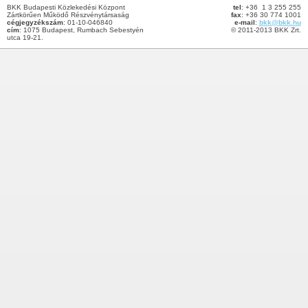
BKK Budapesti Közlekedési Központ
tel
: +36 1 3 255 255
Zártkörűen Működő Részvénytársaság
fax
: +36 30 774 1001
cégjegyzékszám
: 01-10-046840
e-mail
:
bkk@bkk.hu
cím
: 1075 Budapest, Rumbach Sebestyén
© 2011-2013 BKK Zrt.
utca 19-21.