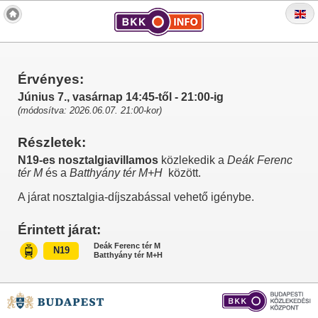
Érvényes:
Június 7., vasárnap 14:45-től - 21:00-ig
(módosítva: 2026.06.07. 21:00-kor)
Részletek:
N19-es nosztalgiavillamos
közlekedik a
Deák Ferenc
tér M
és a
Batthyány tér M+H
között.
A járat nosztalgia-díjszabással vehető igénybe.
Érintett járat:
Deák Ferenc tér M
N19
Batthyány tér M+H