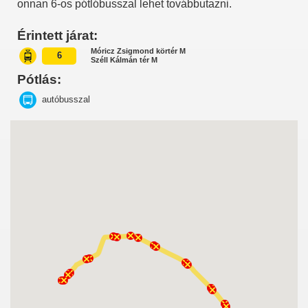
onnan 6-os pótlóbusszal lehet továbbutazni.
Érintett járat:
Móricz Zsigmond körtér M
6
Széll Kálmán tér M
Pótlás:
autóbusszal