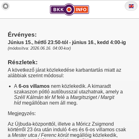
Érvényes:
Június 15., hétfő 23:50-tól - június 16., kedd 4:00-ig
(módosítva: 2026.06.16. 04:00-kor)
Részletek:
A következő járat közlekedése karbantartás miatt az
alábbiak szerint módosul:
A
6-os villamos
nem közlekedik. A kimaradt
szakaszon pótló autóbusszal utazhatnak, amely a
Széll Kálmán tér M
felé a
Margitsziget / Margit
híd
megállóban nem áll meg.
Megjegyzés:
Az Újbuda-központtól, illetve a Móricz Zsigmond
körtérről 23 óra után induló 4-es és 6-os villamos csak
a
Mester utca / Ferenc körút
megállóig közlekedik,