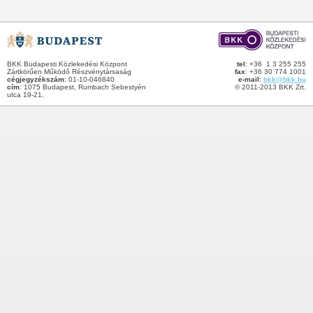
BKK Budapesti Közlekedési Központ
tel
: +36 1 3 255 255
Zártkörűen Működő Részvénytársaság
fax
: +36 30 774 1001
cégjegyzékszám
: 01-10-046840
e-mail
:
bkk@bkk.hu
cím
: 1075 Budapest, Rumbach Sebestyén
© 2011-2013 BKK Zrt.
utca 19-21.