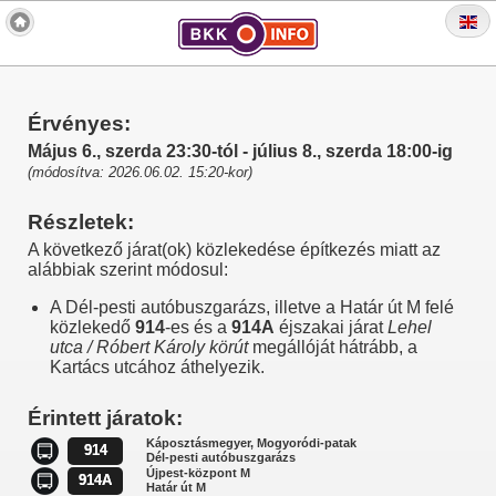
Érvényes:
Május 6., szerda 23:30-tól - július 8., szerda 18:00-ig
(módosítva: 2026.06.02. 15:20-kor)
Részletek:
A következő járat(ok) közlekedése építkezés miatt az
alábbiak szerint módosul:
A Dél-pesti autóbuszgarázs, illetve a Határ út M felé
közlekedő
914
-es és a
914A
éjszakai járat
Lehel
utca / Róbert Károly körút
megállóját hátrább, a
Kartács utcához áthelyezik.
Érintett járatok:
Káposztásmegyer, Mogyoródi-patak
914
Dél-pesti autóbuszgarázs
Újpest-központ M
914A
Határ út M