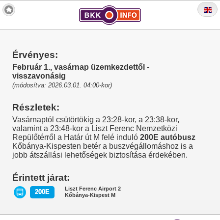
Érvényes:
Február 1., vasárnap üzemkezdettől -
visszavonásig
(módosítva: 2026.03.01. 04:00-kor)
Részletek:
Vasárnaptól csütörtökig a 23:28-kor, a 23:38-kor,
valamint a 23:48-kor a Liszt Ferenc Nemzetközi
Repülőtérről a Határ út M felé induló
200E autóbusz
Kőbánya-Kispesten betér a buszvégállomáshoz is a
jobb átszállási lehetőségek biztosítása érdekében.
Érintett járat:
Liszt Ferenc Airport 2
200E
Kőbánya-Kispest M