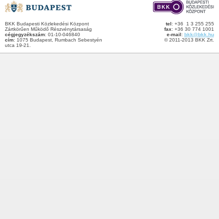
BKK Budapesti Közlekedési Központ
tel
: +36 1 3 255 255
Zártkörűen Működő Részvénytársaság
fax
: +36 30 774 1001
cégjegyzékszám
: 01-10-046840
e-mail
:
bkk@bkk.hu
cím
: 1075 Budapest, Rumbach Sebestyén
© 2011-2013 BKK Zrt.
utca 19-21.