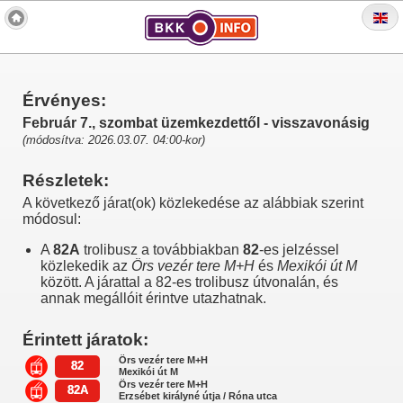
Érvényes:
Február 7., szombat üzemkezdettől - visszavonásig
(módosítva: 2026.03.07. 04:00-kor)
Részletek:
A következő járat(ok) közlekedése az alábbiak szerint
módosul:
A
82A
trolibusz a továbbiakban
82
-es jelzéssel
közlekedik az
Örs vezér tere M+H
és
Mexikói út M
között. A járattal a 82-es trolibusz útvonalán, és
annak megállóit érintve utazhatnak.
Érintett járatok:
Örs vezér tere M+H
82
Mexikói út M
Örs vezér tere M+H
82A
Erzsébet királyné útja / Róna utca