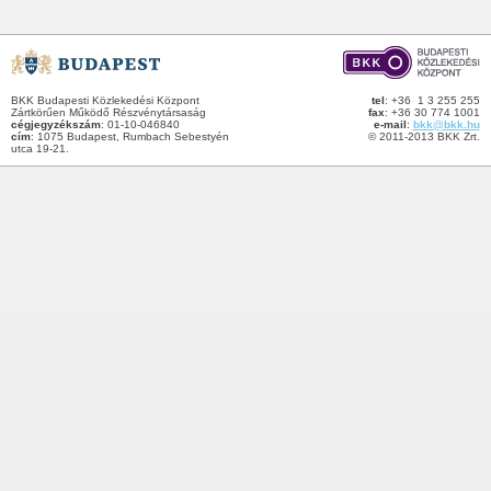
BKK Budapesti Közlekedési Központ
tel
: +36 1 3 255 255
Zártkörűen Működő Részvénytársaság
fax
: +36 30 774 1001
cégjegyzékszám
: 01-10-046840
e-mail
:
bkk@bkk.hu
cím
: 1075 Budapest, Rumbach Sebestyén
© 2011-2013 BKK Zrt.
utca 19-21.