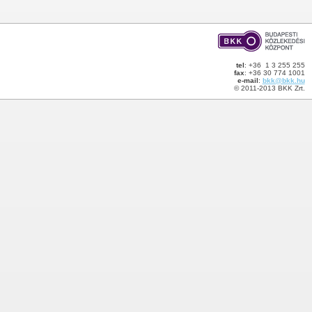
tel
: +36 1 3 255 255
fax
: +36 30 774 1001
e-mail
:
bkk@bkk.hu
© 2011-2013 BKK Zrt.