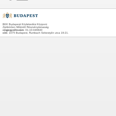
BKK Budapesti Közlekedési Központ
Zártkörűen Működő Részvénytársaság
cégjegyzékszám
: 01-10-046840
cím
: 1075 Budapest, Rumbach Sebestyén utca 19-21.