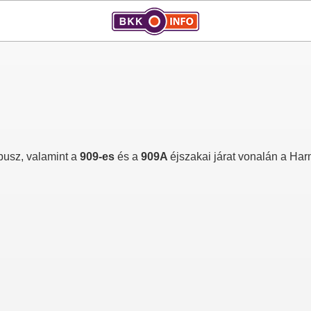
busz, valamint a
909-es
és a
909A
éjszakai járat vonalán a Ha