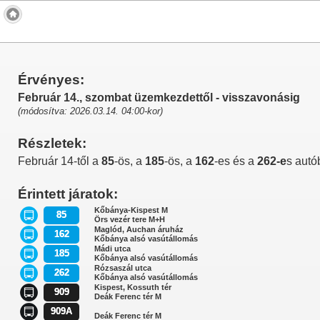
Érvényes:
Február 14., szombat üzemkezdettől - visszavonásig
(módosítva: 2026.03.14. 04:00-kor)
Részletek:
Február 14-től a
85
-ös, a
185
-ös, a
162
-es és a
262-e
s autó
Érintett járatok:
Kőbánya-Kispest M
85
Örs vezér tere M+H
Maglód, Auchan áruház
162
Kőbánya alsó vasútállomás
Mádi utca
185
Kőbánya alsó vasútállomás
Rózsaszál utca
262
Kőbánya alsó vasútállomás
Kispest, Kossuth tér
909
Deák Ferenc tér M
909A
Deák Ferenc tér M