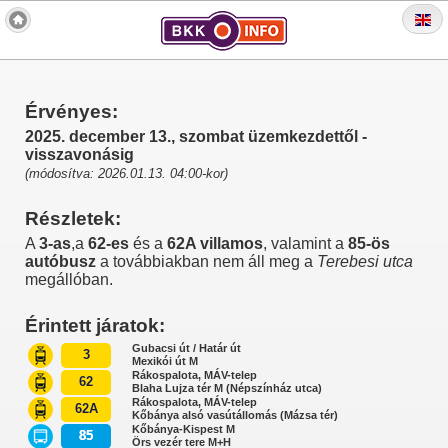
Érvényes:
2025. december 13., szombat üzemkezdettől -
visszavonásig
(módosítva: 2026.01.13. 04:00-kor)
Részletek:
A
3-as
,a
62-es
és a
62A villamos
, valamint a
85-ös
autóbusz
a továbbiakban nem áll meg a
Terebesi utca
megállóban.
Érintett járatok:
Gubacsi út / Határ út
3
Mexikói út M
Rákospalota, MÁV-telep
62
Blaha Lujza tér M (Népszínház utca)
Rákospalota, MÁV-telep
62A
Kőbánya alsó vasútállomás (Mázsa tér)
Kőbánya-Kispest M
85
Örs vezér tere M+H