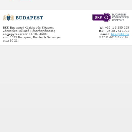
BKK Budapesti Közlekedési Központ
tel
: +36 1 3 255 255
Zártkörűen Működő Részvénytársaság
fax
: +36 30 774 1001
cégjegyzékszám
: 01-10-046840
e-mail
:
bkk@bkk.hu
cím
: 1075 Budapest, Rumbach Sebestyén
© 2011-2013 BKK Zrt.
utca 19-21.