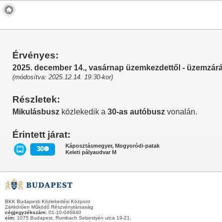
Érvényes:
2025. december 14., vasárnap üzemkezdettől - üzemzár
(módosítva: 2025.12.14. 19:30-kor)
Részletek:
Mikulásbusz
közlekedik a
30-as autóbusz
vonalán.
Érintett járat:
Káposztásmegyer, Mogyoródi-patak
30❆
Keleti pályaudvar M
BKK Budapesti Közlekedési Központ
Zártkörűen Működő Részvénytársaság
cégjegyzékszám
: 01-10-046840
cím
: 1075 Budapest, Rumbach Sebestyén utca 19-21.