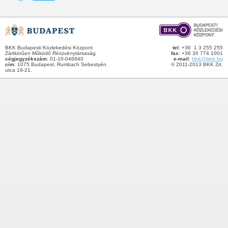
BKK Budapesti Közlekedési Központ
tel
: +36 1 3 255 255
Zártkörűen Működő Részvénytársaság
fax
: +36 30 774 1001
cégjegyzékszám
: 01-10-046840
e-mail
:
bkk@bkk.hu
cím
: 1075 Budapest, Rumbach Sebestyén
© 2011-2013 BKK Zrt.
utca 19-21.