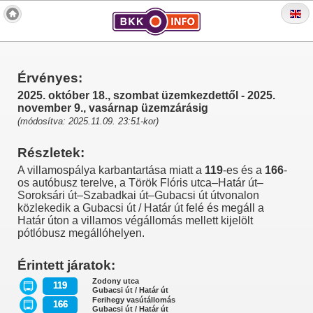
Érvényes:
2025. október 18., szombat üzemkezdettől - 2025.
november 9., vasárnap üzemzárásig
(módosítva: 2025.11.09. 23:51-kor)
Részletek:
A villamospálya karbantartása miatt a
119
-es és a
166
-
os autóbusz terelve, a Török Flóris utca–Határ út–
Soroksári út–Szabadkai út–Gubacsi út útvonalon
közlekedik a Gubacsi út / Határ út felé és megáll a
Határ úton a villamos végállomás mellett kijelölt
pótlóbusz megállóhelyen.
Érintett járatok:
Zodony utca
119
Gubacsi út / Határ út
Ferihegy vasútállomás
166
Gubacsi út / Határ út