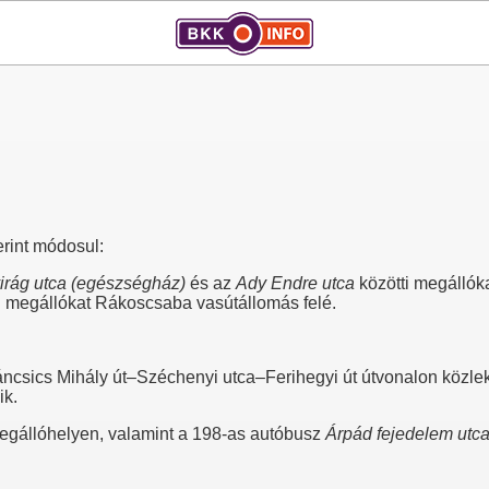
erint módosul:
irág utca (egészségház)
és az
Ady Endre utca
közötti megállóka
i megállókat Rákoscsaba vasútállomás felé.
ncsics Mihály út–Széchenyi utca–Ferihegyi út útvonalon közle
ik.
egállóhelyen, valamint a 198-as autóbusz
Árpád fejedelem utc