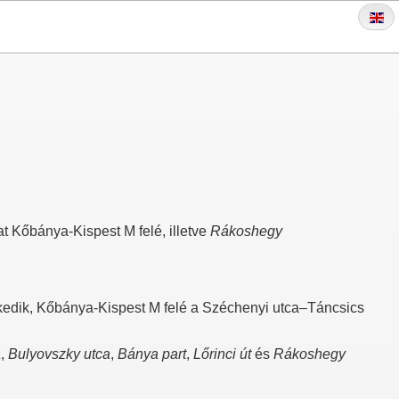
t Kőbánya-Kispest M felé, illetve
Rákoshegy
kedik, Kőbánya-Kispest M felé a Széchenyi utca–Táncsics
a
,
Bulyovszky utca
,
Bánya part
,
Lőrinci út
és
Rákoshegy