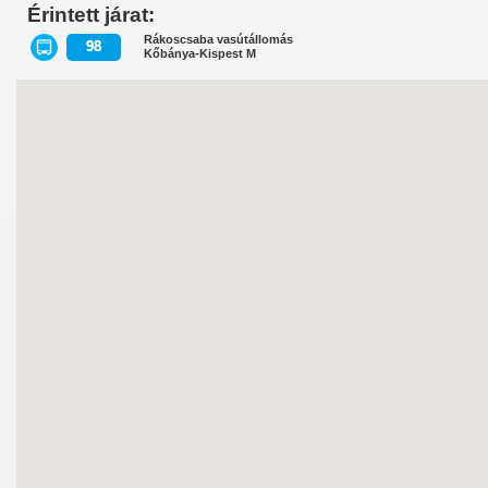
Érintett járat:
Rákoscsaba vasútállomás
98
Kőbánya-Kispest M