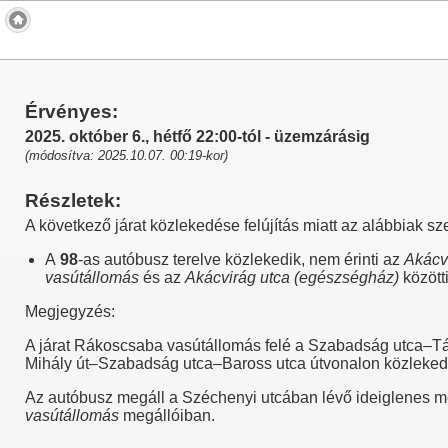
Érvényes:
2025. október 6., hétfő 22:00-tól - üzemzárásig
(módosítva: 2025.10.07. 00:19-kor)
Részletek:
A következő járat közlekedése felújítás miatt az alábbiak sz
A
98
-as autóbusz terelve közlekedik, nem érinti az
Akácv
vasútállomás
és az
Akácvirág utca (egészségház)
között
Megjegyzés:
A járat Rákoscsaba vasútállomás felé a Szabadság utca–Tá
Mihály út–Szabadság utca–Baross utca útvonalon közleked
Az autóbusz megáll a Széchenyi utcában lévő ideiglenes m
vasútállomás
megállóiban.