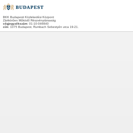
BKK Budapesti Közlekedési Központ
Zártkörűen Működő Részvénytársaság
cégjegyzékszám
: 01-10-046840
cím
: 1075 Budapest, Rumbach Sebestyén utca 19-21.