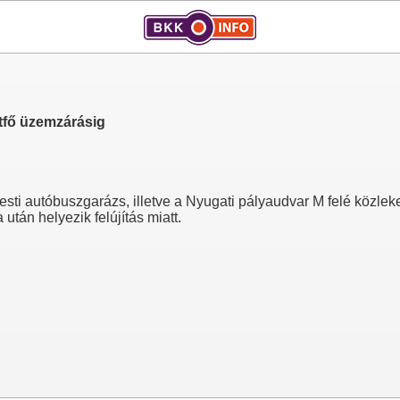
étfő üzemzárásig
sti autóbuszgarázs, illetve a Nyugati pályaudvar M felé közle
 után helyezik felújítás miatt.