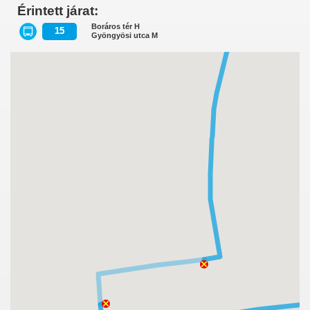
Érintett járat:
Boráros tér H
15
Gyöngyösi utca M