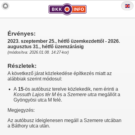
Érvényes:
2023. szeptember 25., hétfő üzemkezdettől - 2026.
augusztus 31., hétfő üzemzárásig
(módosítva: 2026.01.08. 14:27-kor)
Részletek:
A következő járat közlekedése építkezés miatt az
alábbiak szerint módosul:
A
15
-ös autóbusz terelve közlekedik, nem érinti a
Kossuth Lajos tér M
és a
Szemere utca
megállót a
Gyöngyösi utca M felé.
Megjegyzés:
Az autóbusz ideiglenesen megáll a Szemere utcában
a Báthory utca után.