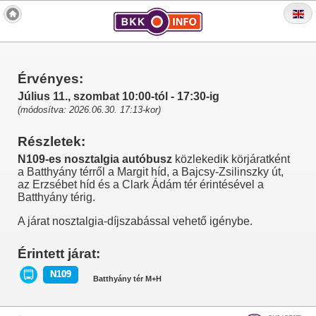
Érvényes:
Július 11., szombat 10:00-tól - 17:30-ig
(módosítva: 2026.06.30. 17:13-kor)
Részletek:
N109-es nosztalgia autóbusz
közlekedik körjáratként
a Batthyány térről a Margit híd, a Bajcsy-Zsilinszky út,
az Erzsébet híd és a Clark Ádám tér érintésével a
Batthyány térig.
A járat nosztalgia-díjszabással vehető igénybe.
Érintett járat:
N109
Batthyány tér M+H