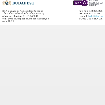
BKK Budapesti Közlekedési Központ
tel
: +36 1 3 255 255
Zártkörűen Működő Részvénytársaság
fax
: +36 30 774 1001
cégjegyzékszám
: 01-10-046840
e-mail
:
bkk@bkk.hu
cím
: 1075 Budapest, Rumbach Sebestyén
© 2011-2013 BKK Zrt.
utca 19-21.