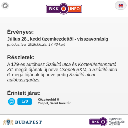
Érvényes:
Július 28., kedd üzemkezdettől - visszavonásig
(módosítva: 2026.06.29. 17:48-kor)
Részletek:
A
179
-es autóbusz
Szállító utca
és
Közterületfenntartó
Zrt.
megállójának új neve
Csepeli BKM
, a
Szállító utca
6.
megállójának új neve pedig
Szállító utcai
autóbuszgarázs.
Érintett járat:
Közvágóhíd H
179
Csepel, Szent Imre tér