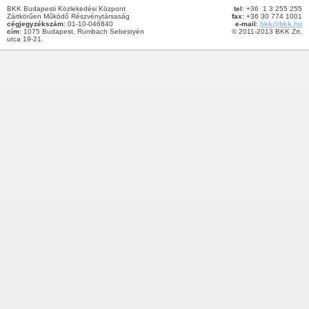
BKK Budapesti Közlekedési Központ
tel
: +36 1 3 255 255
Zártkörűen Működő Részvénytársaság
fax
: +36 30 774 1001
cégjegyzékszám
: 01-10-046840
e-mail
:
bkk@bkk.hu
cím
: 1075 Budapest, Rumbach Sebestyén
© 2011-2013 BKK Zrt.
utca 19-21.