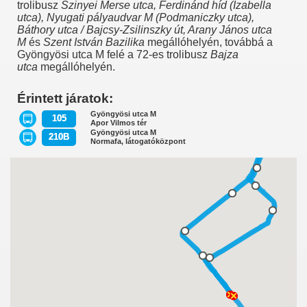
trolibusz
Szinyei Merse utca, Ferdinánd híd (Izabella
utca), Nyugati pályaudvar M (Podmaniczky utca),
Báthory utca / Bajcsy-Zsilinszky út, Arany János utca
M
és
Szent István Bazilika
megállóhelyén, továbbá a
Gyöngyösi utca M felé a 72-es trolibusz
Bajza
utca
megállóhelyén.
Érintett járatok:
Gyöngyösi utca M
105
Apor Vilmos tér
Gyöngyösi utca M
210B
Normafa, látogatóközpont