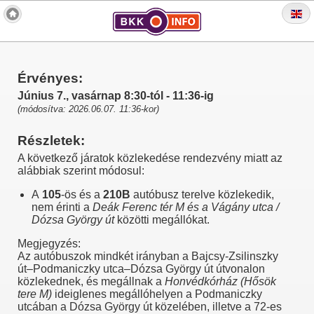
Érvényes:
Június 7., vasárnap 8:30-tól - 11:36-ig
(módosítva: 2026.06.07. 11:36-kor)
Részletek:
A következő járatok közlekedése rendezvény miatt az
alábbiak szerint módosul:
A
105
-ös és a
210B
autóbusz terelve közlekedik,
nem érinti a
Deák Ferenc tér M és a Vágány utca /
Dózsa György út
közötti megállókat.
Megjegyzés:
Az autóbuszok mindkét irányban a Bajcsy-Zsilinszky
út–Podmaniczky utca–Dózsa György út útvonalon
közlekednek, és megállnak a
Honvédkórház (Hősök
tere M)
ideiglenes megállóhelyen a Podmaniczky
utcában a Dózsa György út közelében, illetve a 72-es