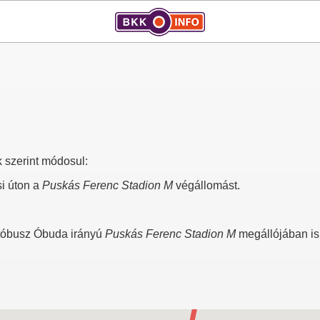
 szerint módosul:
si úton a
Puskás Ferenc Stadion M
végállomást.
utóbusz Óbuda irányú
Puskás Ferenc Stadion M
megállójában is