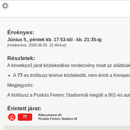
Érvényes:
Június 5., péntek kb. 17:53-tól - kb. 21:35-ig
(módosítva: 2026.06.05. 21:44-kor)
Részletek:
A következő járat közlekedése rendezvény miatt az alábbiak
A
77
-es trolibusz terelve közlekedik, nem érinti a Kerepe
Megjegyzés:
A trolibusz a Puskás Ferenc Stadionnál megáll a 901-es a
Érintett járat:
Rákosmezei tér
77
Puskás Ferenc Stadion M