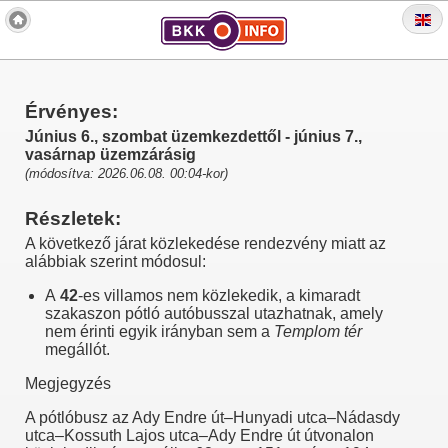
Érvényes:
Június 6., szombat üzemkezdettől - június 7.,
vasárnap üzemzárásig
(módosítva: 2026.06.08. 00:04-kor)
Részletek:
A következő járat közlekedése rendezvény miatt az
alábbiak szerint módosul:
A
42
-es villamos nem közlekedik, a kimaradt
szakaszon pótló autóbusszal utazhatnak, amely
nem érinti egyik irányban sem a
Templom tér
megállót.
Megjegyzés
A pótlóbusz az Ady Endre út–Hunyadi utca–Nádasdy
utca–Kossuth Lajos utca–Ady Endre út útvonalon