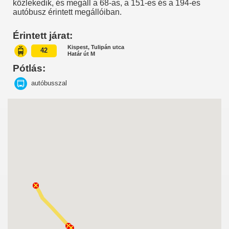
közlekedik, és megáll a 68-as, a 151-es és a 194-es
autóbusz érintett megállóiban.
Érintett járat:
Kispest, Tulipán utca
42
Határ út M
Pótlás:
autóbusszal