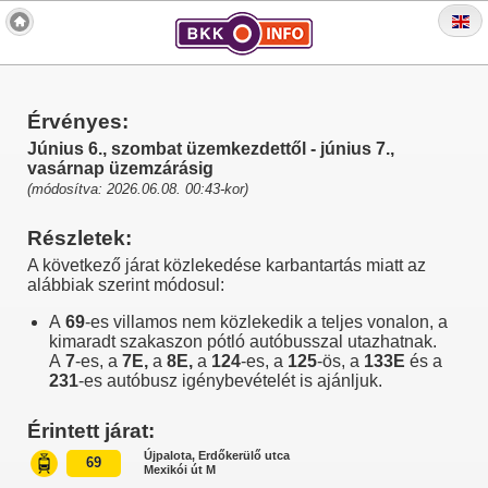
Érvényes:
Június 6., szombat üzemkezdettől - június 7.,
vasárnap üzemzárásig
(módosítva: 2026.06.08. 00:43-kor)
Részletek:
A következő járat közlekedése karbantartás miatt az
alábbiak szerint módosul:
A
69
-es villamos nem közlekedik a teljes vonalon, a
kimaradt szakaszon pótló autóbusszal utazhatnak.
A
7
-es, a
7E,
a
8E,
a
124
-es, a
125
-ös, a
133E
és a
231
-es autóbusz igénybevételét is ajánljuk.
Érintett járat:
Újpalota, Erdőkerülő utca
69
Mexikói út M