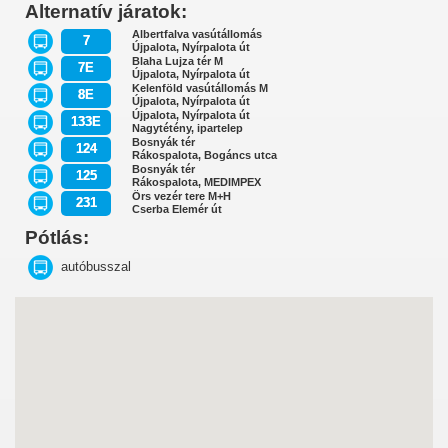
Alternatív járatok:
Albertfalva vasútállomás
7
Újpalota, Nyírpalota út
Blaha Lujza tér M
7E
Újpalota, Nyírpalota út
Kelenföld vasútállomás M
8E
Újpalota, Nyírpalota út
Újpalota, Nyírpalota út
133E
Nagytétény, ipartelep
Bosnyák tér
124
Rákospalota, Bogáncs utca
Bosnyák tér
125
Rákospalota, MEDIMPEX
Örs vezér tere M+H
231
Cserba Elemér út
Pótlás:
autóbusszal