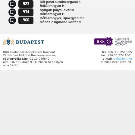
Dél-pesti autóbuszgarázs
923
Békásmegyer H
Nyugati pályaudvar M
934
Békásmegyer H
Békásmegyer, Újmegyeri tér
960
Móricz Zsigmond körtér M
BKK Budapesti Közlekedési Központ
tel
: +36 1 3 255 255
Zártkörűen Működő Részvénytársaság
fax
: +36 30 774 1001
cégjegyzékszám
: 01-10-046840
e-mail
:
bkk@bkk.hu
cím
: 1075 Budapest, Rumbach Sebestyén
© 2011-2013 BKK Zrt.
utca 19-21.