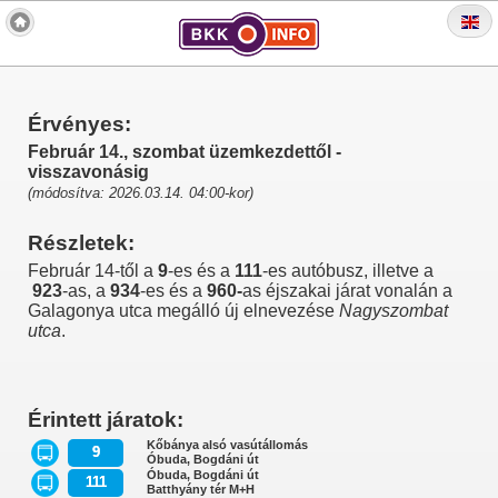
Érvényes:
Február 14., szombat üzemkezdettől -
visszavonásig
(módosítva: 2026.03.14. 04:00-kor)
Részletek:
Február 14-től a
9
-es és a
111
-es
autóbusz, illetve a
923
-as, a
934
-es és a
960-
as éjszakai járat vonalán a
Galagonya utca megálló új elnevezése
Nagyszombat
utca
.
Érintett járatok:
Kőbánya alsó vasútállomás
9
Óbuda, Bogdáni út
Óbuda, Bogdáni út
111
Batthyány tér M+H