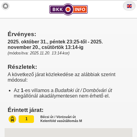
Érvényes:
2025. október 31., péntek 23:25-től - 2025.
november 20., csütörtök 13:14-ig
(módosítva: 2025.11.20. 13:14-kor)
Részletek:
A következő járat közlekedése az alábbiak szerint
módosul:
Az
1
-es villamos a
Budafoki út / Dombóvári út
megállónál akadálymentesen nem érhető el.
Érintett járat:
Bécsi út / Vörösvári út
1
Kelenföld vasútállomás M