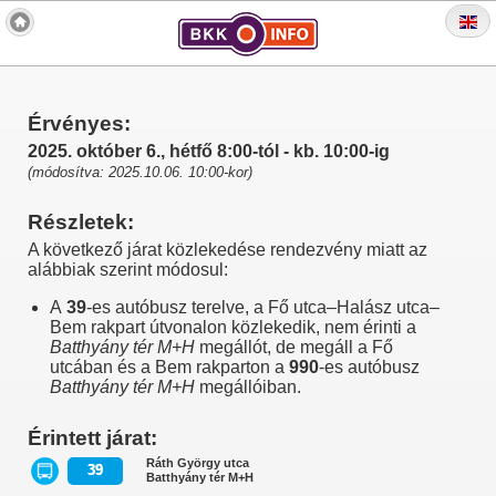
Érvényes:
2025. október 6., hétfő 8:00-tól - kb. 10:00-ig
(módosítva: 2025.10.06. 10:00-kor)
Részletek:
A következő járat közlekedése rendezvény miatt az
alábbiak szerint módosul:
A
39
-es autóbusz terelve, a Fő utca–Halász utca–
Bem rakpart útvonalon közlekedik, nem érinti a
Batthyány tér M+H
megállót, de megáll a Fő
utcában és a Bem rakparton a
990
-es autóbusz
Batthyány tér M+H
megállóiban.
Érintett járat:
Ráth György utca
39
Batthyány tér M+H