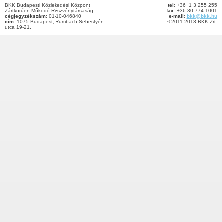
BKK Budapesti Közlekedési Központ
tel
: +36 1 3 255 255
Zártkörűen Működő Részvénytársaság
fax
: +36 30 774 1001
cégjegyzékszám
: 01-10-046840
e-mail
:
bkk@bkk.hu
cím
: 1075 Budapest, Rumbach Sebestyén
© 2011-2013 BKK Zrt.
utca 19-21.