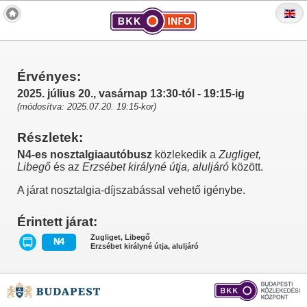
Érvényes:
2025. július 20., vasárnap 13:30-tól - 19:15-ig
(módosítva: 2025.07.20. 19:15-kor)
Részletek:
N4-es nosztalgiaautóbusz
közlekedik a
Zugliget,
Libegő
és az
Erzsébet királyné útja, aluljáró
között.
A járat nosztalgia-díjszabással vehető igénybe.
Érintett járat:
Zugliget, Libegő
N4
Erzsébet királyné útja, aluljáró