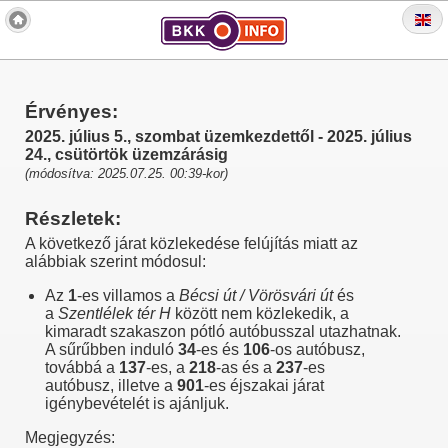
Érvényes:
2025. július 5., szombat üzemkezdettől - 2025. július
24., csütörtök üzemzárásig
(módosítva: 2025.07.25. 00:39-kor)
Részletek:
A következő járat közlekedése felújítás miatt az
alábbiak szerint módosul:
Az
1
-es villamos a
Bécsi út / Vörösvári út
és
a
Szentlélek tér H
között nem közlekedik, a
kimaradt szakaszon pótló autóbusszal utazhatnak.
A sűrűbben induló
34
-es és
106
-os autóbusz,
továbbá a
137
-es, a
218
-as és a
237
-es
autóbusz, illetve a
901
-es éjszakai járat
igénybevételét is ajánljuk.
Megjegyzés: