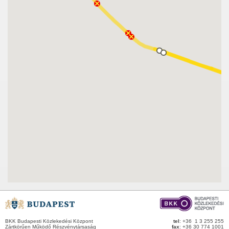
BKK Budapesti Közlekedési Központ
tel
: +36 1 3 255 255
Zártkörűen Működő Részvénytársaság
fax
: +36 30 774 1001