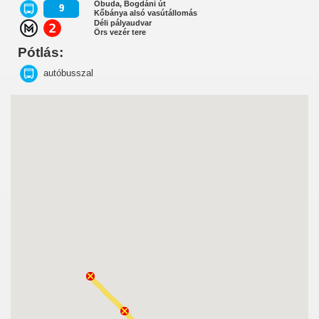
Óbuda, Bogdáni út
9
Kőbánya alsó vasútállomás
Déli pályaudvar
Örs vezér tere
Pótlás:
autóbusszal