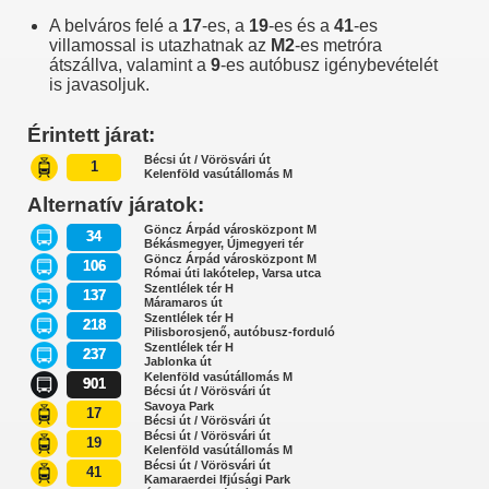
A belváros felé a
17
-es, a
19
-es és a
41
-es
villamossal is utazhatnak az
M2
-es metróra
átszállva, valamint a
9
-es autóbusz igénybevételét
is javasoljuk.
Érintett járat:
Bécsi út / Vörösvári út
1
Kelenföld vasútállomás M
Alternatív járatok:
Göncz Árpád városközpont M
34
Békásmegyer, Újmegyeri tér
Göncz Árpád városközpont M
106
Római úti lakótelep, Varsa utca
Szentlélek tér H
137
Máramaros út
Szentlélek tér H
218
Pilisborosjenő, autóbusz-forduló
Szentlélek tér H
237
Jablonka út
Kelenföld vasútállomás M
901
Bécsi út / Vörösvári út
Savoya Park
17
Bécsi út / Vörösvári út
Bécsi út / Vörösvári út
19
Kelenföld vasútállomás M
Bécsi út / Vörösvári út
41
Kamaraerdei Ifjúsági Park