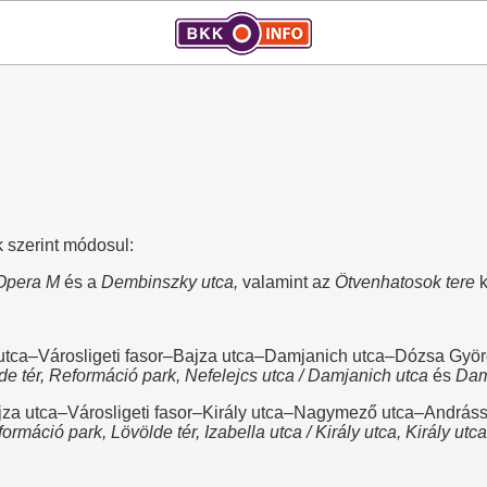
 szerint módosul:
Opera M
és a
Dembinszky utca,
valamint az
Ötvenhatosok tere
k
y utca–Városligeti fasor–Bajza utca–Damjanich utca–Dózsa Györg
völde tér, Reformáció park, Nefelejcs utca / Damjanich utca
és
Dam
za utca–Városligeti fasor–Király utca–Nagymező utca–Andrássy 
formáció park,
Lövölde tér, I
zabella utca / Király utca, Király utc