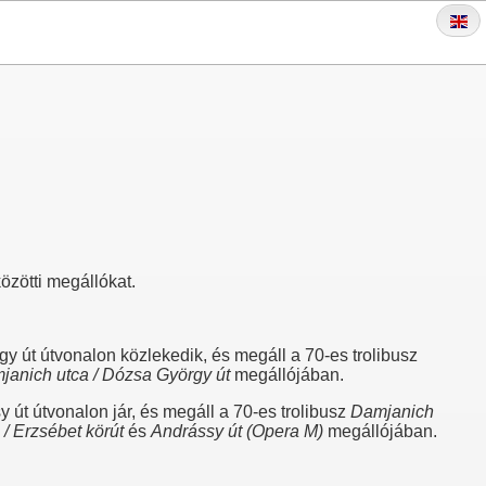
özötti megállókat.
y út útvonalon közlekedik, és megáll a 70-es trolibusz
janich utca / Dózsa György út
megállójában.
út útvonalon jár, és megáll a 70-es trolibusz
Damjanich
a / Erzsébet körút
és
Andrássy út (Opera M)
megállójában.