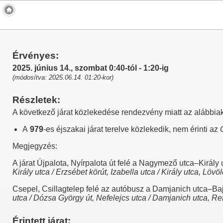
Érvényes:
2025. június 14., szombat 0:40-tól - 1:20-ig
(módosítva: 2025.06.14. 01:20-kor)
Részletek:
A következő járat közlekedése rendezvény miatt az alábbiak
A
979
-es éjszakai járat terelve közlekedik, nem érinti az
Megjegyzés:
A járat Újpalota, Nyírpalota út felé a Nagymező utca–Királ
Király utca / Erzsébet körút, Izabella utca / Király utca, Lö
Csepel, Csillagtelep felé az autóbusz a Damjanich utca–Baj
utca / Dózsa György út,
Nefelejcs utca / Damjanich utca,
Re
Érintett járat: