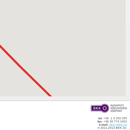
tel
: +36 1 3 255 255
fax
: +36 30 774 1001
e-mail
:
bkk@bkk.hu
© 2011-2013 BKK Zrt.