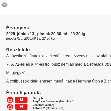
Érvényes:
2025. június 13., péntek 20:30-tól - 23:30-ig
(módosítva: 2025.06.13. 23:30-kor)
Részletek:
A következő járatok közlekedése rendezvény miatt az alább
A
72
-es és a
74
-es trolibusz nem áll meg a
Bethesda utc
Megjegyzés:
A trolibuszok ideiglenesen megállnak a Hermina úton a Zich
Érintett járatok:
Orczy tér
72
Zugló vasútállomás (Hermina út)
Csáktornya park
74
Astoria M (Dohány utca)