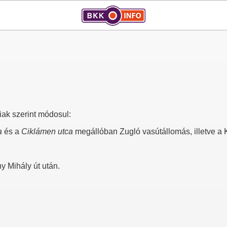
iak szerint módosul:
a
és a
Ciklámen utca
megállóban Zugló vasútállomás, illetve a Ká
y Mihály út után.