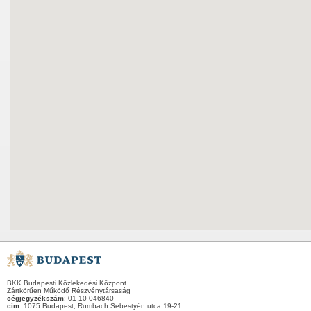
BKK Budapesti Közlekedési Központ
Zártkörűen Működő Részvénytársaság
cégjegyzékszám
: 01-10-046840
cím
: 1075 Budapest, Rumbach Sebestyén utca 19-21.