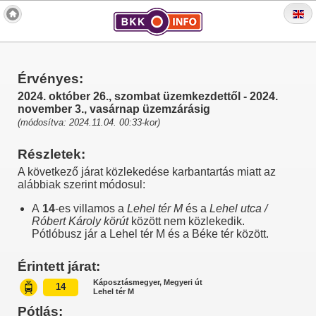
Érvényes:
2024. október 26., szombat üzemkezdettől - 2024.
november 3., vasárnap üzemzárásig
(módosítva: 2024.11.04. 00:33-kor)
Részletek:
A következő járat közlekedése karbantartás miatt az
alábbiak szerint módosul:
A
14
-es villamos a
Lehel tér M
és a
Lehel utca /
Róbert Károly körút
között nem közlekedik.
Pótlóbusz jár a Lehel tér M és a Béke tér között.
Érintett járat:
Káposztásmegyer, Megyeri út
14
Lehel tér M
Pótlás: