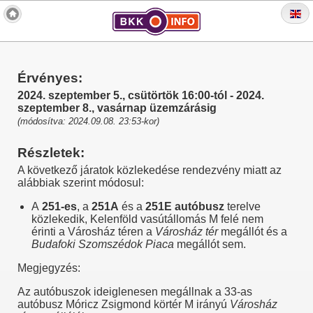
Érvényes:
2024. szeptember 5., csütörtök 16:00-tól - 2024.
szeptember 8., vasárnap üzemzárásig
(módosítva: 2024.09.08. 23:53-kor)
Részletek:
A következő járatok közlekedése rendezvény miatt az
alábbiak szerint módosul:
A
251-es
, a
251A
és a
251E
autóbusz
terelve
közlekedik, Kelenföld vasútállomás M felé nem
érinti a Városház téren a
Városház tér
megállót és a
Budafoki Szomszédok Piaca
megállót sem.
Megjegyzés:
Az autóbuszok ideiglenesen megállnak a 33-as
autóbusz Móricz Zsigmond körtér M irányú
Városház